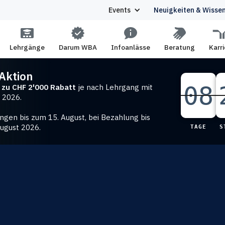
Events
Neuigkeiten
& Wisse
Lehrgänge
Darum WBA
Infoanlässe
Beratung
Karri
-Aktion
08
08
08
s zu CHF 2'000 Rabatt
je nach Lehrgang mit
 2026.
ngen bis zum 15. August, bei Bezahlung bis
August 2026.
TAGE
S